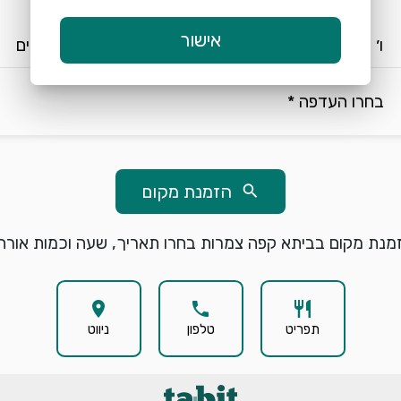
keyboard_arrow_down
keyboard_arrow_down
אישור
ו׳ 7/8
16:00
2 אורחים
בחרו העדפה *
הזמנת מקום
search
מנת מקום בביתא קפה צמרות בחרו תאריך, שעה וכמות אורחי
location_on
phone
restaurant
תפריט
טלפון
ניווט