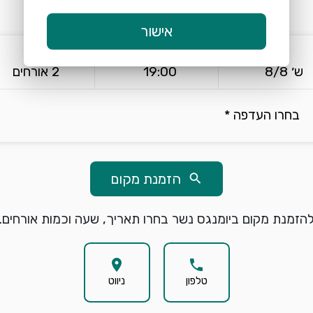
אישור
keyboard_arrow_down
keyboard_arrow_down
ש׳ 8/8
19:00
2 אורחים
בחרו העדפה *
הזמנת מקום
search
הזמנת מקום ביומנגס נשר בחרו תאריך, שעה וכמות אורחים.
location_on
phone
טלפון
ניווט