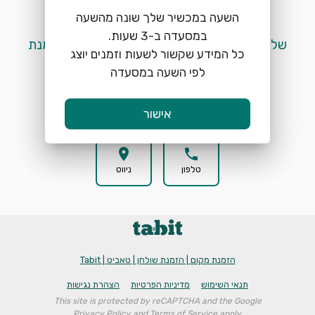
השעה במכשיר שלך שונה מהשעה
 שלא ניתן לבצע הזמנות מקום דרך האתר להזמנת 
כל המידע שקשור לשעות וזמנים יוצג
מקום יש ליצור קשר טלפוני עם המסעדה 
לפי השעה במסעדה
אישור
location_on
phone
טלפון
ניווט
הזמנת מקום | הזמנת שולחן | טאביט | Tabit
תנאי השימוש
מדיניות הפרטיות
הצהרת נגישות
This site is protected by reCAPTCHA and the Google
Privacy Policy
and
Terms of Service
apply.