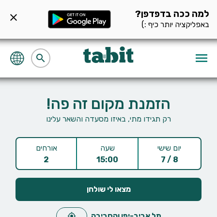
למה ככה בדפדפן?
close
באפליקציה יותר כיף :)
menu
search
הזמנת מקום זה פה!
רק תגידו מתי, באיזו מסעדה והשאר עלינו
יום שישי
שעה
אורחים
2
15:00
8 / 7
מצאו לי שולחן
תל אביב-יפו והסביבה
my_location